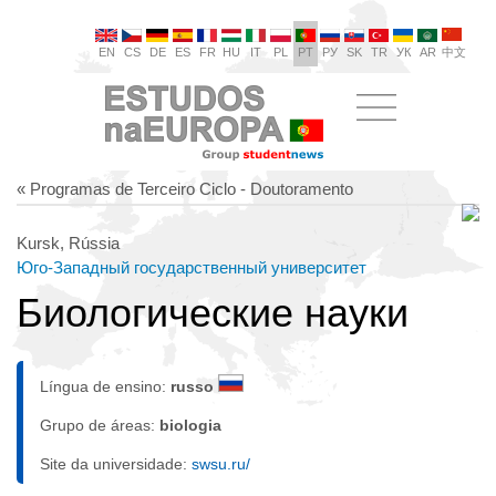
EN
CS
DE
ES
FR
HU
IT
PL
PT
РУ
SK
TR
УК
AR
中文
« Programas de Terceiro Ciclo - Doutoramento
Kursk, Rússia
Юго-Западный государственный университет
Биологические науки
Língua de ensino:
russo
Grupo de áreas:
biologia
Site da universidade:
swsu.ru/