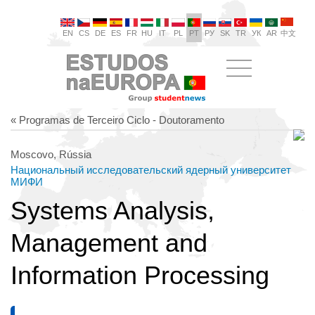
EN
CS
DE
ES
FR
HU
IT
PL
PT
РУ
SK
TR
УК
AR
中文
« Programas de Terceiro Ciclo - Doutoramento
Moscovo, Rússia
Национальный исследовательский ядерный университет
МИФИ
Systems Analysis,
Management and
Information Processing