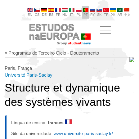
EN
CS
DE
ES
FR
HU
IT
PL
PT
РУ
SK
TR
УК
AR
中文
« Programas de Terceiro Ciclo - Doutoramento
Paris, França
Université Paris-Saclay
Structure et dynamique
des systèmes vivants
Língua de ensino:
frances
Site da universidade:
www.universite-paris-saclay.fr/