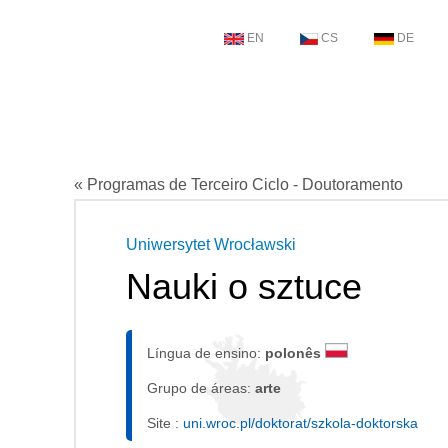
EN
CS
DE
« Programas de Terceiro Ciclo - Doutoramento
Uniwersytet Wrocławski
Nauki o sztuce
Língua de ensino:
polonês
Grupo de áreas:
arte
Site :
uni.wroc.pl/doktorat/szkola-doktorska