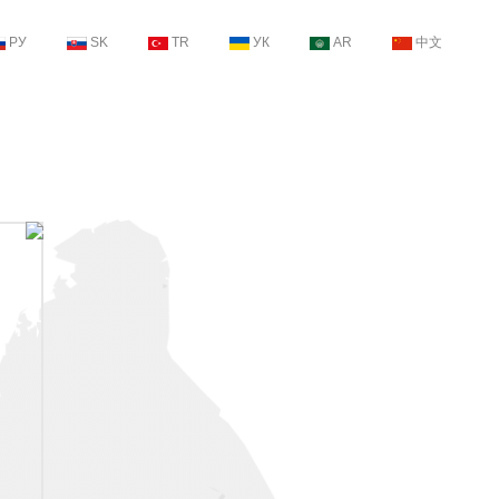
РУ
SK
TR
УК
AR
中文