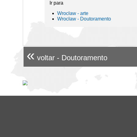
Ir para
Wrocław - arte
Wrocław - Doutoramento
«
voltar - Doutoramento