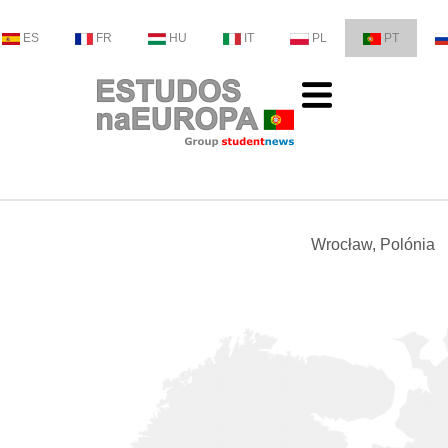
ES
FR
HU
IT
PL
PT
Wrocław, Polónia