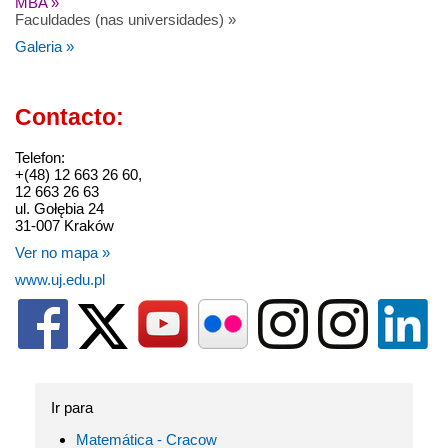
MBA »
Faculdades (nas universidades) »
Galeria »
Contacto:
Telefon:
+(48) 12 663 26 60,
12 663 26 63
ul. Gołębia 24
31-007 Kraków
Ver no mapa »
www.uj.edu.pl
Ir para
Matemática - Cracow