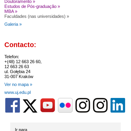
Doutoramento »
Estudos de Pós-graduação »
MBA »
Faculdades (nas universidades) »
Galeria »
Contacto:
Telefon:
+(48) 12 663 26 60,
12 663 26 63
ul. Gołębia 24
31-007 Kraków
Ver no mapa »
www.uj.edu.pl
Ir para