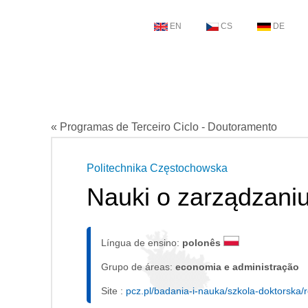
EN
CS
DE
« Programas de Terceiro Ciclo - Doutoramento
Politechnika Częstochowska
Nauki o zarządzaniu 
Língua de ensino:
polonês
Grupo de áreas:
economia e administração
Site :
pcz.pl/badania-i-nauka/szkola-doktorska/r