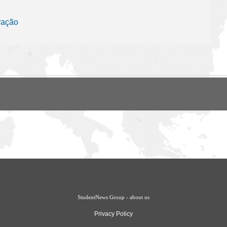
ração
StudentNews Group - about us
Privacy Policy