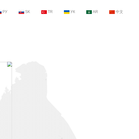
РУ
SK
TR
УК
AR
中文