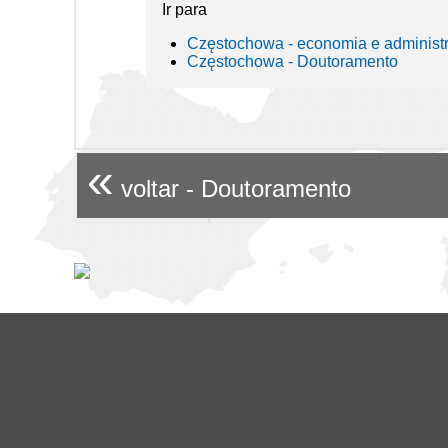
Ir para
Częstochowa - economia e administ
Częstochowa - Doutoramento
«
voltar - Doutoramento