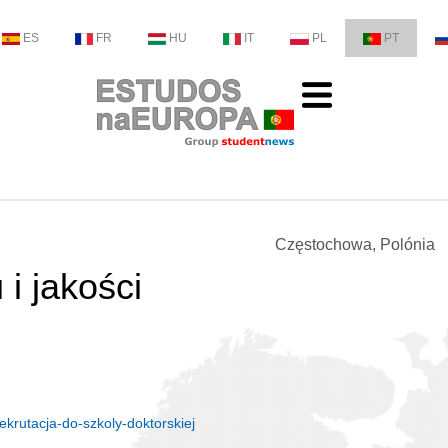
ES
FR
HU
IT
PL
PT
Częstochowa, Polónia
i jakości
ekrutacja-do-szkoly-doktorskiej