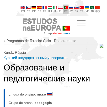
EN
CS
DE
ES
FR
HU
IT
PL
PT
РУ
SK
TR
УК
AR
中文
« Programas de Terceiro Ciclo - Doutoramento
Kursk, Rússia
Курский государственный университет
Образование и
педагогические науки
Língua de ensino:
russo
Grupo de áreas:
pedagogia