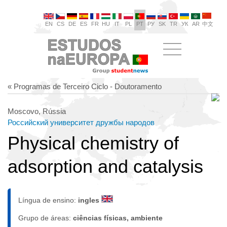
EN
CS
DE
ES
FR
HU
IT
PL
PT
РУ
SK
TR
УК
AR
中文
« Programas de Terceiro Ciclo - Doutoramento
Moscovo, Rússia
Российский университет дружбы народов
Physical chemistry of
adsorption and catalysis
Língua de ensino:
ingles
Grupo de áreas:
ciências físicas, ambiente