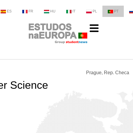
ES
FR
HU
IT
PL
PT
Prague, Rep. Checa
er Science