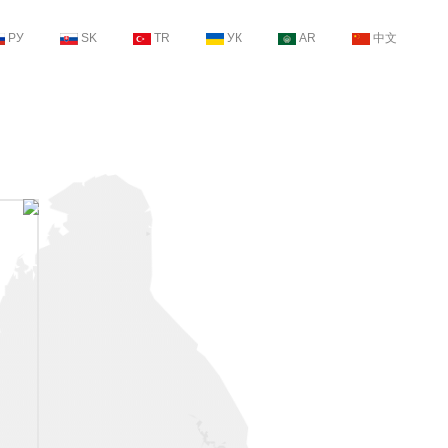
РУ
SK
TR
УК
AR
中文