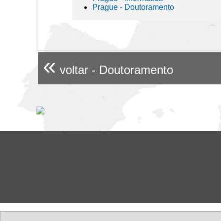
Prague - Doutoramento
«
voltar - Doutoramento