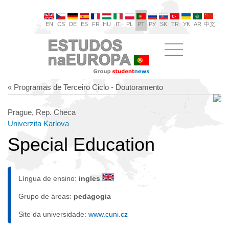
EN
CS
DE
ES
FR
HU
IT
PL
PT
РУ
SK
TR
УК
AR
中文
« Programas de Terceiro Ciclo - Doutoramento
Prague, Rep. Checa
Univerzita Karlova
Special Education
Língua de ensino:
ingles
Grupo de áreas:
pedagogia
Site da universidade:
www.cuni.cz