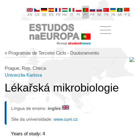
EN
CS
DE
ES
FR
HU
IT
PL
PT
РУ
SK
TR
УК
AR
中文
« Programas de Terceiro Ciclo - Doutoramento
Prague, Rep. Checa
Univerzita Karlova
Lékařská mikrobiologie
Língua de ensino:
ingles
Site da universidade:
www.cuni.cz
Years of study: 4