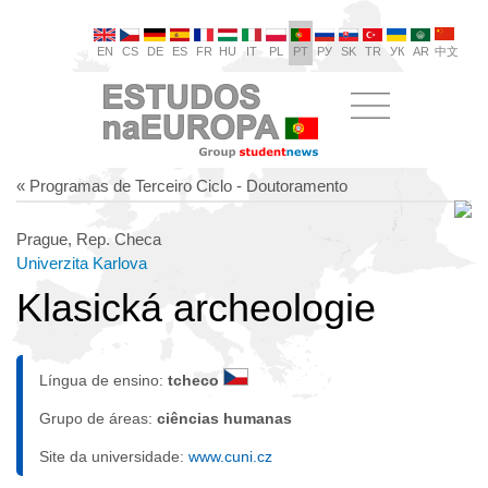
EN
CS
DE
ES
FR
HU
IT
PL
PT
РУ
SK
TR
УК
AR
中文
« Programas de Terceiro Ciclo - Doutoramento
Prague, Rep. Checa
Univerzita Karlova
Klasická archeologie
Língua de ensino:
tcheco
Grupo de áreas:
ciências humanas
Site da universidade:
www.cuni.cz