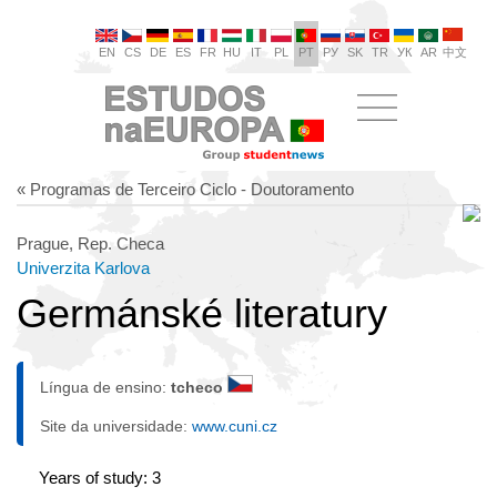
EN
CS
DE
ES
FR
HU
IT
PL
PT
РУ
SK
TR
УК
AR
中文
« Programas de Terceiro Ciclo - Doutoramento
Prague, Rep. Checa
Univerzita Karlova
Germánské literatury
Língua de ensino:
tcheco
Site da universidade:
www.cuni.cz
Years of study: 3