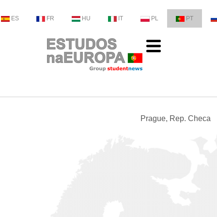
ES
FR
HU
IT
PL
PT
Prague, Rep. Checa