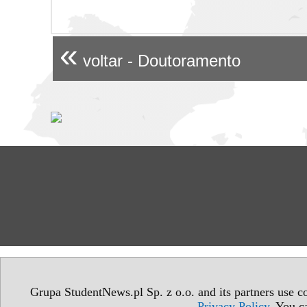
«
voltar - Doutoramento
Grupa StudentNews.pl Sp. z o.o. and its partners use co
Privacy Policy
. You c