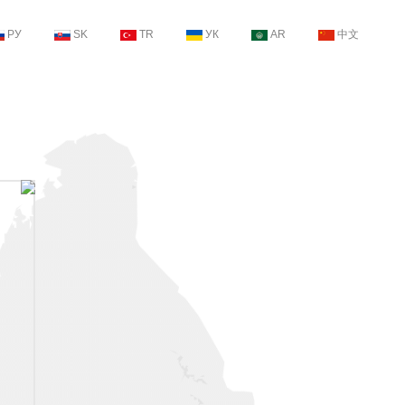
РУ
SK
TR
УК
AR
中文