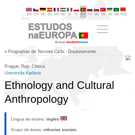
EN
CS
DE
ES
FR
HU
IT
PL
PT
РУ
SK
TR
УК
AR
中文
« Programas de Terceiro Ciclo - Doutoramento
Prague, Rep. Checa
Univerzita Karlova
Ethnology and Cultural
Anthropology
Língua de ensino:
ingles
Grupo de áreas:
ciências sociais