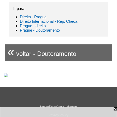
Ir para
Direito - Prague
Direito Internacional - Rep. Checa
Prague - direito
Prague - Doutoramento
«
voltar - Doutoramento
StudentNews Group - about us
Privacy Policy