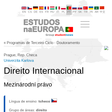
EN
CS
DE
ES
FR
HU
IT
PL
PT
РУ
SK
TR
УК
AR
中文
« Programas de Terceiro Ciclo - Doutoramento
Prague, Rep. Checa
Univerzita Karlova
Direito Internacional
Mezinárodní právo
Língua de ensino:
tcheco
Grupo de áreas:
direito