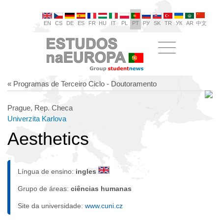
EN
CS
DE
ES
FR
HU
IT
PL
PT
РУ
SK
TR
УК
AR
中文
« Programas de Terceiro Ciclo - Doutoramento
Prague, Rep. Checa
Univerzita Karlova
Aesthetics
Língua de ensino:
ingles
Grupo de áreas:
ciências humanas
Site da universidade:
www.cuni.cz