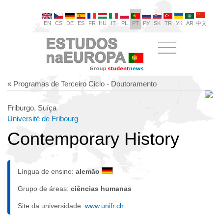
EN
CS
DE
ES
FR
HU
IT
PL
PT
РУ
SK
TR
УК
AR
中文
« Programas de Terceiro Ciclo - Doutoramento
Friburgo, Suíça
Université de Fribourg
Contemporary History
Língua de ensino:
alemão
Grupo de áreas:
ciências humanas
Site da universidade:
www.unifr.ch