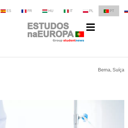
ES
FR
HU
IT
PL
PT
Berna, Suíça