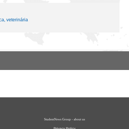
ca, veterinária
StudentNews Group - about us
Privacy Policy