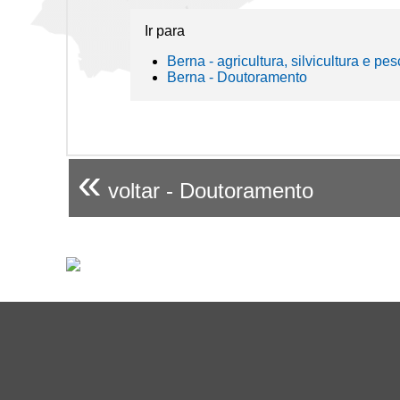
Ir para
Berna - agricultura, silvicultura e pes
Berna - Doutoramento
«
voltar - Doutoramento