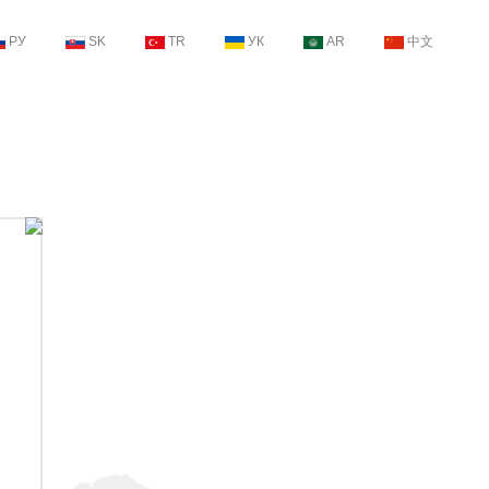
РУ
SK
TR
УК
AR
中文