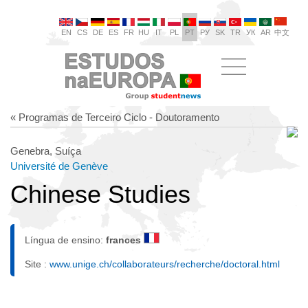
EN
CS
DE
ES
FR
HU
IT
PL
PT
РУ
SK
TR
УК
AR
中文
« Programas de Terceiro Ciclo - Doutoramento
Genebra, Suíça
Université de Genève
Chinese Studies
Língua de ensino:
frances
Site :
www.unige.ch/collaborateurs/recherche/doctoral.html