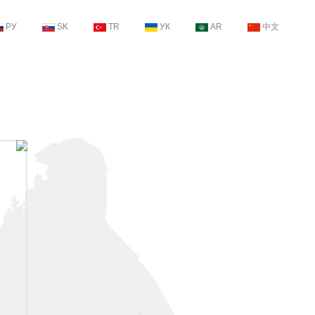
РУ
SK
TR
УК
AR
中文