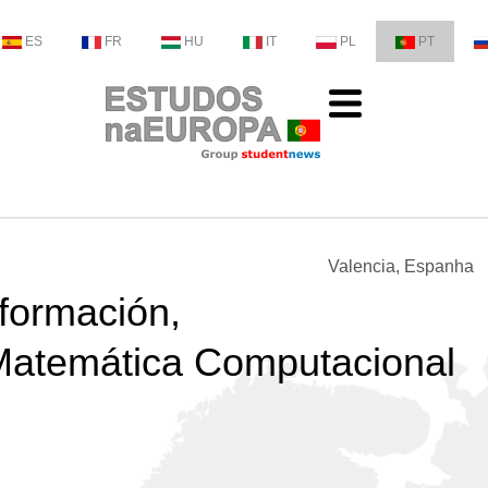
ES
FR
HU
IT
PL
PT
Valencia, Espanha
nformación,
Matemática Computacional