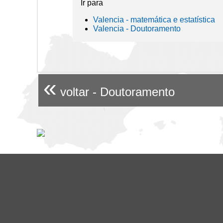
Ir para
Valencia - matemática e estatística
Valencia - Doutoramento
«
voltar - Doutoramento