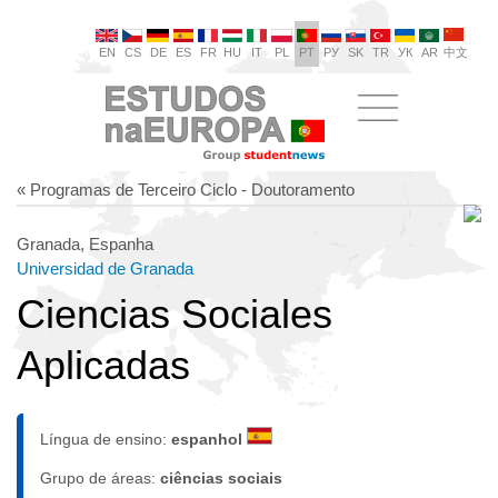
EN
CS
DE
ES
FR
HU
IT
PL
PT
РУ
SK
TR
УК
AR
中文
« Programas de Terceiro Ciclo - Doutoramento
Granada, Espanha
Universidad de Granada
Ciencias Sociales
Aplicadas
Língua de ensino:
espanhol
Grupo de áreas:
ciências sociais