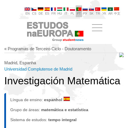
EN
CS
DE
ES
FR
HU
IT
PL
PT
РУ
SK
TR
УК
AR
中文
« Programas de Terceiro Ciclo - Doutoramento
Madrid, Espanha
Universidad Complutense de Madrid
Investigación Matemática
Língua de ensino:
espanhol
Grupo de áreas:
matemática e estatística
Sistema de estudos:
tempo integral