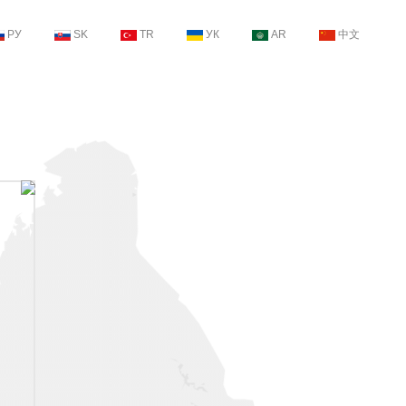
РУ
SK
TR
УК
AR
中文