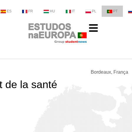
ES
FR
HU
IT
PL
PT
Bordeaux, França
t de la santé