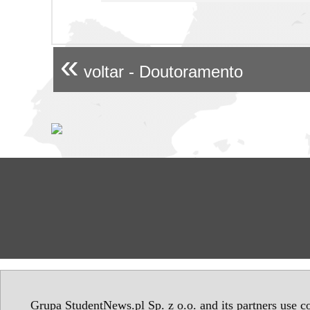
«
voltar - Doutoramento
Grupa StudentNews.pl Sp. z o.o. and its partners use co