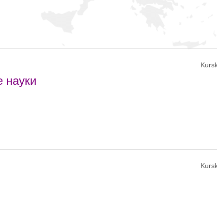
Kursk
е науки
Kursk