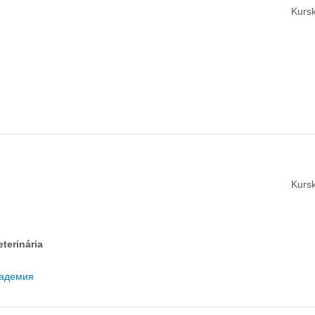
Kursk
Kursk
eterinária
кадемия