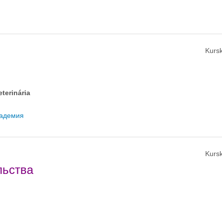
Kursk
eterinária
кадемия
Kursk
льства