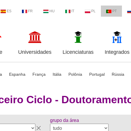
ES
FR
HU
IT
PL
PT
e
Universidades
Licenciaturas
Integrados
ia
Espanha
França
Itália
Polônia
Portugal
Rússia
ceiro Ciclo - Doutorament
grupo da área