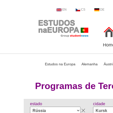
EN
CS
DE
Hom
Estudos na Europa
Alemanha
Áustr
Programas de Ter
estado
cidade