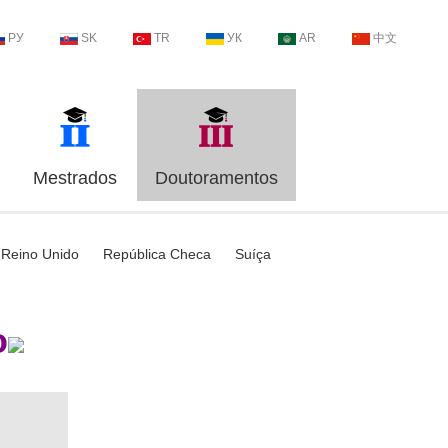
РУ
SK
TR
УК
AR
中文
Mestrados
Doutoramentos
Reino Unido
República Checa
Suíça
o