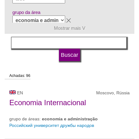
grupo da área
Mostrar mais V
língua
tipo de universidade
Achadas: 96
status de universidade
EN
Moscovo, Rússia
Economia Internacional
grupo de áreas:
economia e administração
Российский университет дружбы народов