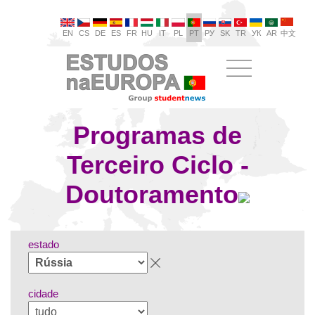
EN
CS
DE
ES
FR
HU
IT
PL
PT
РУ
SK
TR
УК
AR
中文
Programas de
Terceiro Ciclo -
Doutoramento
estado
cidade