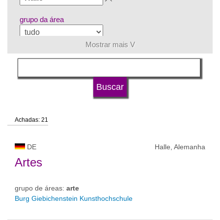
grupo da área
Mostrar mais V
língua
tipo de universidade
Achadas: 21
status de universidade
DE
Halle, Alemanha
Artes
grupo de áreas:
arte
Burg Giebichenstein Kunsthochschule