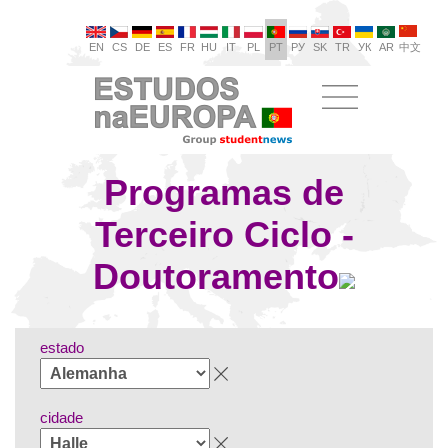
EN
CS
DE
ES
FR
HU
IT
PL
PT
РУ
SK
TR
УК
AR
中文
Programas de
Terceiro Ciclo -
Doutoramento
estado
cidade