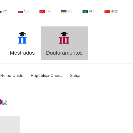
РУ
SK
TR
УК
AR
中文
Mestrados
Doutoramentos
Reino Unido
República Checa
Suíça
o