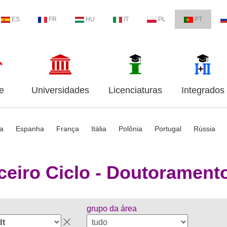
ES
FR
HU
IT
PL
PT
e
Universidades
Licenciaturas
Integrados
ia
Espanha
França
Itália
Polônia
Portugal
Rússia
ceiro Ciclo - Doutorament
grupo da área