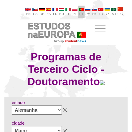
EN
CS
DE
ES
FR
HU
IT
PL
PT
РУ
SK
TR
УК
AR
中文
Programas de
Terceiro Ciclo -
Doutoramento
estado
cidade