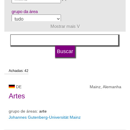
grupo da área
Mostrar mais V
língua
tipo de universidade
Achadas: 42
status de universidade
DE
Mainz, Alemanha
Artes
grupo de áreas:
arte
Johannes Gutenberg-Universität Mainz