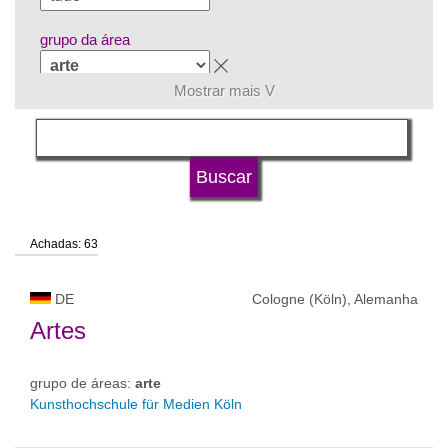
grupo da área
Mostrar mais V
língua
tipo de universidade
Achadas: 63
status de universidade
DE
Cologne (Köln), Alemanha
Artes
grupo de áreas:
arte
Kunsthochschule für Medien Köln