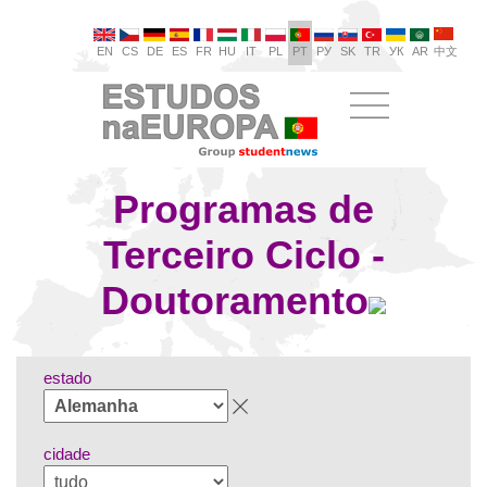
EN
CS
DE
ES
FR
HU
IT
PL
PT
РУ
SK
TR
УК
AR
中文
Programas de
Terceiro Ciclo -
Doutoramento
estado
cidade