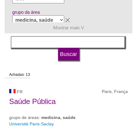
grupo da área
Mostrar mais V
língua
tipo de universidade
Achadas: 13
status de universidade
Paris, França
FR
Saúde Pública
grupo de áreas:
medicina, saúde
Université Paris-Saclay