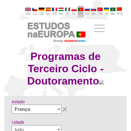
EN
CS
DE
ES
FR
HU
IT
PL
PT
РУ
SK
TR
УК
AR
中文
Programas de
Terceiro Ciclo -
Doutoramento
estado
cidade