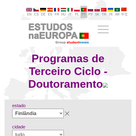
EN
CS
DE
ES
FR
HU
IT
PL
PT
РУ
SK
TR
УК
AR
中文
Programas de
Terceiro Ciclo -
Doutoramento
estado
cidade