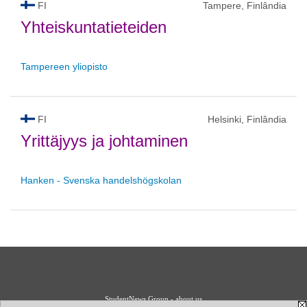
FI
Tampere, Finlândia
Yhteiskuntatieteiden
Tampereen yliopisto
FI
Helsinki, Finlândia
Yrittäjyys ja johtaminen
Hanken - Svenska handelshögskolan
StudentNews Group - about us